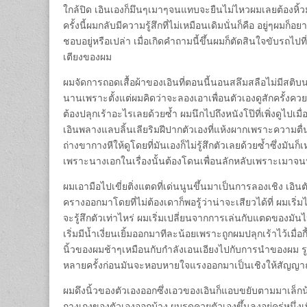
ใกล้ปิด เอินเองก็มึนๆเมาๆจนแทบจะยืนไม่ไหวผมเลยต้องหิ้วม
ครั้งนี้ผมกลับมีความรู้สึกที่ไม่เหมือนเดิมนั่นก็คือ อยู่ๆผมก็อ
ชอบอยู่หรือเปล่า เมื่อเกิดคำถามนี้ขึ้นผมก็ตัดสินใจขับรถไปท
เตียงของผม
ผมจัดการถอดเสื้อผ้าของเอินที่ตอนนี้นอนสลึมสลือไม่มีสติบน
นานเพราะตั้งแต่ผมคิดว่าจะลองเอาเพื่อนตัวเองดูสักครั้งควยข
ต้องปลุกเร้าอะไรเลยด้วยซ้ำ ผมนึกไปถึงหนังโป๊ที่เพิ่งดูไปเม
เอินพลางแลบลิ้นเลียริมฝีปากตัวเองที่แห้งผากเพราะความตื
ถ่างขากางหีให้ดูโดยที่มันเองก็ไม่รู้สึกตัวเลยด้วยซ้ำซึ่งมันก็
เพราะนางเอกในเรื่องนั้นต้องโดนเพื่อนลักหลับเพราะเมาจนหลั
ผมเอามือไปเขี่ยติ่งแตดที่เด่นนูนขึ้นมาเป็นการลองเชิง เอินต
ครางออกมาโดยที่ไม่ต้องเดาก็พอรู้ว่าน่าจะเสียวได้ที่ ผมเริ่มได้
จะรู้สึกตัวเท่าไหร่ ผมเริ่มเปลี่ยนจากการเล่นกับแตดของมันไ
เริ่มมีน้ำเงี่ยนเยิ้มออกมาทีละน้อยเพราะถูกผมปลุกเร้าไว้เมื่
นิ้วของผมช้าๆเหมือนกับกำลังเอนเอียงไปกับการนำของผม ร
หลายครั้งก่อนมันจะหอบหายใจแรงออกมาเป็นเชิงให้สัญญาณว
ผมดึงนิ้วของตัวเองออกซึ่งเอวของเอินก็แอบขยับตามมาเล
กางเกงของตัวเองออกบ้าง ผมรูดควยตัวเองขึ้นลงอยู่ครู่หนึ่งเ