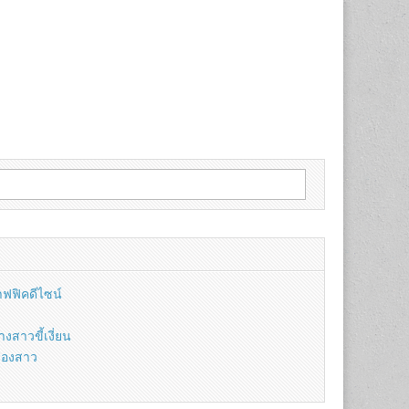
าฟฟิคดีไซน์
สาวขี้เงี่ยน
์สองสาว